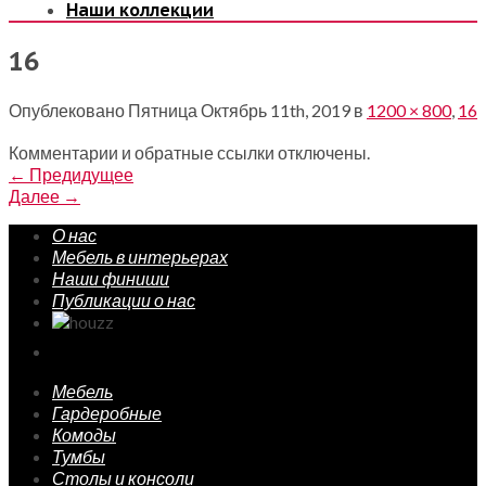
Наши коллекции
16
Опублековано
Пятница Октябрь 11th, 2019
в
1200 × 800
,
16
Комментарии и обратные ссылки отключены.
←
Предидущее
Далее
→
О нас
Мебель в интерьерах
Наши финиши
Публикации о нас
Мебель
Гардеробные
Комоды
Тумбы
Столы и консоли