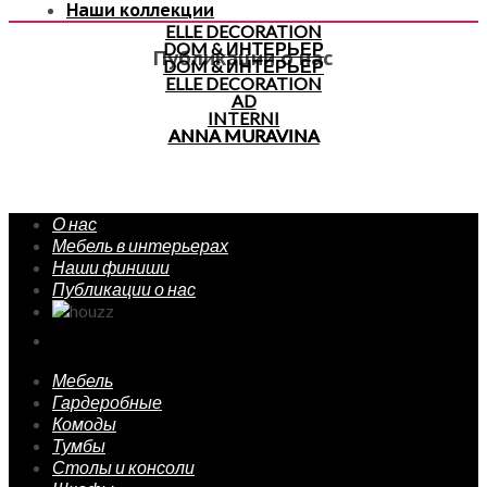
Наши коллекции
ELLE DECORATION
DOM & ИНТЕРЬЕР
Публикации о нас
DOM & ИНТЕРЬЕР
ELLE DECORATION
AD
INTERNI
ANNA MURAVINA
ANNA MURAVINA
О нас
Мебель в интерьерах
Наши финиши
Публикации о нас
Мебель
Гардеробные
Комоды
Тумбы
Столы и консоли