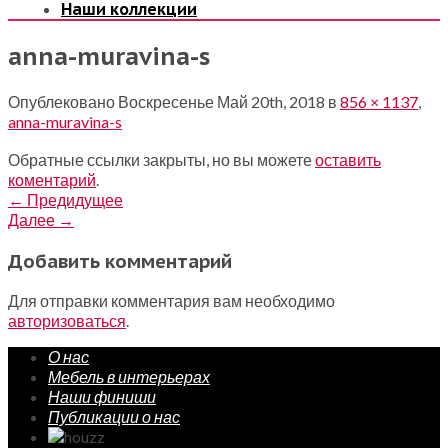
Наши коллекции
anna-muravina-s
Опублековано
Воскресенье Май 20th, 2018
в
856 × 1137
,
anna-muravina-s
Обратные ссылки закрыты, но вы можете
оставить
коментарий
.
←
Предидущее
Далее
→
Добавить комментарий
Для отправки комментария вам необходимо
авторизоваться
.
О нас
Мебель в интерьерах
Наши финиши
Публикации о нас