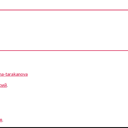
na-tarakanova
рий
.
я
.