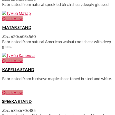
Fabricated from natural speckled birch shear, deeply glossed
Quick View
MATAR STAND
Size:
620х608х560
Fabricated from natural American walnut root shear with deep
gloss.
Quick View
KAPELLA STAND
Fabricated from birdseye maple shear toned in steel and white.
Quick View
SPEEKA STAND
Size:
635х670х485