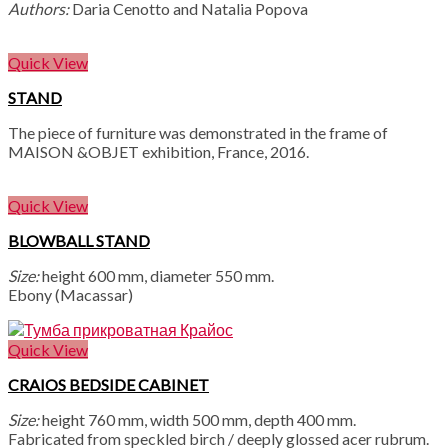
Authors:
Daria Cenotto and Natalia Popova
Quick View
STAND
The piece of furniture was demonstrated in the frame of
MAISON &OBJET exhibition, France, 2016.
Quick View
BLOWBALL STAND
Size:
height 600 mm, diameter 550 mm.
Ebony (Macassar)
Quick View
CRAIOS BEDSIDE CABINET
Size:
height 760 mm, width 500 mm, depth 400 mm.
Fabricated from speckled birch / deeply glossed acer rubrum.