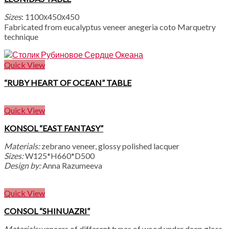
Sizes
: 1100х450х450
Fabricated from eucalyptus veneer anegeria coto Marquetry
technique
Quick View
“RUBY HEART OF OCEAN” TABLE
Quick View
KONSOL “EAST FANTASY”
Materials:
zebrano veneer, glossy polished lacquer
Sizes:
W125*H660*D500
Design by:
Anna Razumeeva
Quick View
CONSOL “SHINUAZRI”
Materials:
veneers of different types of wood under deep gloss