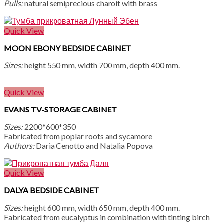
Pulls:
natural semiprecious charoit with brass
Quick View
MOON EBONY BEDSIDE CABINET
Sizes:
height 550 mm, width 700 mm, depth 400 mm.
Quick View
EVANS TV-STORAGE CABINET
Sizes:
2200*600*350
Fabricated from poplar roots and sycamore
Authors:
Daria Cenotto and Natalia Popova
Quick View
DALYA BEDSIDE CABINET
Sizes:
height 600 mm, width 650 mm, depth 400 mm.
Fabricated from eucalyptus in combination with tinting birch