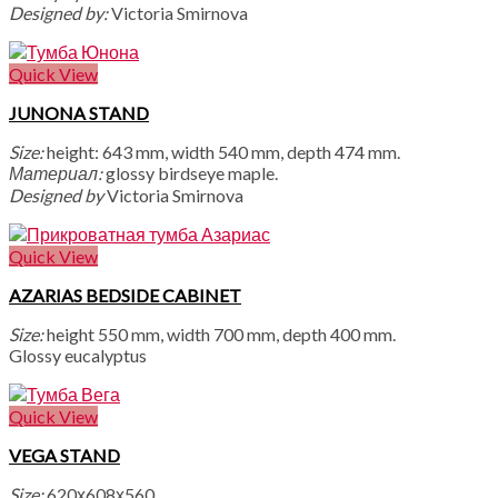
Designed by:
Victoria Smirnova
Quick View
JUNONA STAND
Size:
height: 643 mm, width 540 mm, depth 474 mm.
Материал:
glossy birdseye maple.
Designed by
Victoria Smirnova
Quick View
AZARIAS BEDSIDE CABINET
Size:
height 550 mm, width 700 mm, depth 400 mm.
Glossy eucalyptus
Quick View
VEGA STAND
Size:
620х608х560