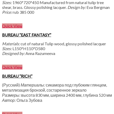
Sizes:
1960*720*450 Manufactured from natural tulip tree
shear, brass. Glossy polishing lacquer.
Design by:
Eva Bergman
Price:
rub 385 000
Quick View
BUREAU “EAST FANTASY”
Materials:
cut of natural Tulip wood, glossy polished lacquer
Sizes:
L150*H110*D580
Designed by:
Anna Razumeeva
Quick View
BUREAU “RICH”
(Русский)
Материалы:
сикамора под глубоким глянцем,
металлизация бронзой, состаренное зеркало
Размеры:
высота 830 мм, ширина 2400 мм, глубина 520 мм
Автор:
Ольга Зубова