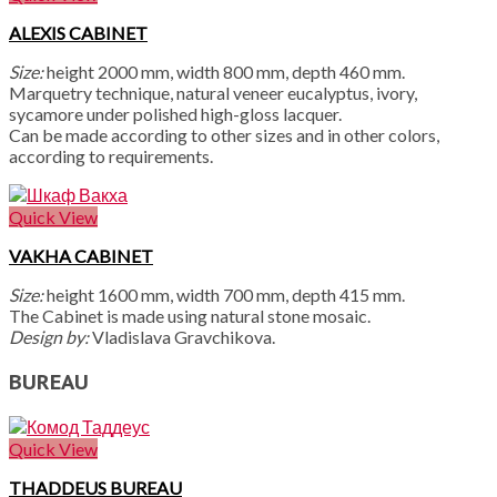
ALEXIS CABINET
Size:
height 2000 mm, width 800 mm, depth 460 mm.
Marquetry technique, natural veneer eucalyptus, ivory,
sycamore under polished high-gloss lacquer.
Can be made according to other sizes and in other colors,
according to requirements.
Quick View
VAKHA CABINET
Size:
height 1600 mm, width 700 mm, depth 415 mm.
The Cabinet is made using natural stone mosaic.
Design by:
Vladislava Gravchikova.
BUREAU
Quick View
THADDEUS BUREAU