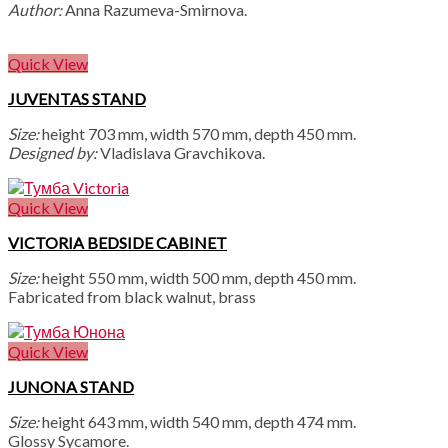
Author:
Anna Razumeva-Smirnova.
Quick View
JUVENTAS STAND
Size:
height 703 mm, width 570 mm, depth 450 mm.
Designed by:
Vladislava Gravchikova.
Quick View
VICTORIA BEDSIDE CABINET
Size:
height 550 mm, width 500 mm, depth 450 mm.
Fabricated from black walnut, brass
Quick View
JUNONA STAND
Size:
height 643 mm, width 540 mm, depth 474 mm.
Glossy Sycamore.