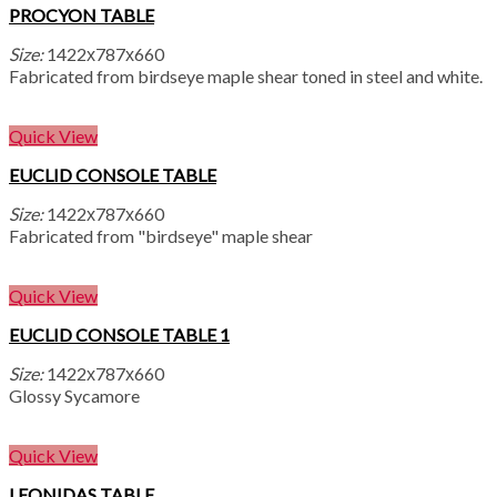
PROCYON TABLE
Size:
1422х787х660
Fabricated from birdseye maple shear toned in steel and white.
Quick View
EUCLID CONSOLE TABLE
Size:
1422х787х660
Fabricated from "birdseye" maple shear
Quick View
EUCLID CONSOLE TABLE 1
Size:
1422х787х660
Glossy Sycamore
Quick View
LEONIDAS TABLE