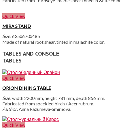
Fabricated from "birdseye" maple shear toned in white color.
Quick View
MIRA STAND
Size:
635х670х485
Made of natural root shear, tinted in malachite color.
TABLES AND CONSOLE
TABLES
Quick View
ORION DINING TABLE
Size:
width 2200 mm, height 781 mm, depth 856 mm.
Fabricated from speckled birch / Acer rubrum.
Author:
Anna Razumeva-Smirnova.
Quick View