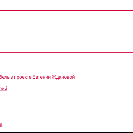
бель в проекте Евгении Ждановой
рий
.
я
.