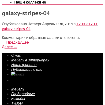
Наши коллекции
galaxy-stripes-04
Опублековано
Четверг Апрель 11th, 2019
в
1200 × 1200
,
galaxy-stripes-04
Комментарии и обратные ссылки отключены.
←
Предидущее
Далее
→
О нас
Мебель в интерьерах
Наши финиши
Публикации о нас
Мебель
Гардеробные
Комоды
Тумбы