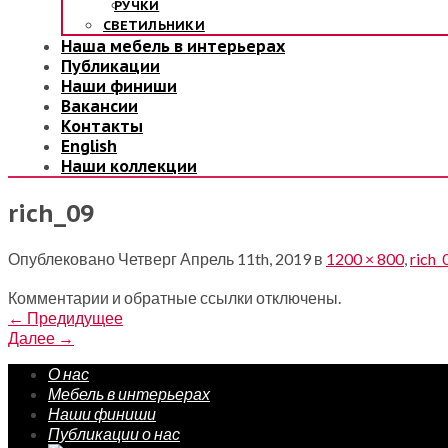
РУЧКИ
СВЕТИЛЬНИКИ
Наша мебель в интерьерах
Публикации
Наши финиши
Вакансии
Контакты
English
Наши коллекции
rich_09
Опублековано
Четверг Апрель 11th, 2019
в
1200 × 800
,
rich_
Комментарии и обратные ссылки отключены.
←
Предидущее
Далее
→
О нас
Мебель в интерьерах
Наши финиши
Публикации о нас