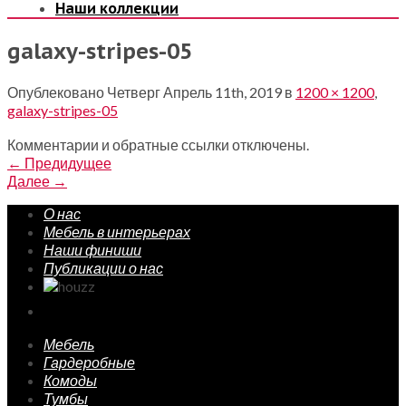
Наши коллекции
galaxy-stripes-05
Опублековано
Четверг Апрель 11th, 2019
в
1200 × 1200
,
galaxy-stripes-05
Комментарии и обратные ссылки отключены.
←
Предидущее
Далее
→
О нас
Мебель в интерьерах
Наши финиши
Публикации о нас
Мебель
Гардеробные
Комоды
Тумбы