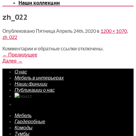
Наши коллекции
zh_022
Опублековано
Пятница Апрель 24th, 2020
в
1200 × 1070
,
zh_022
Комментарии и обратные ссылки отключены.
←
Предидущее
Далее
→
О нас
Мебель в интерьерах
Наши финиши
Публикации о нас
Мебель
Гардеробные
Комоды
Тумбы